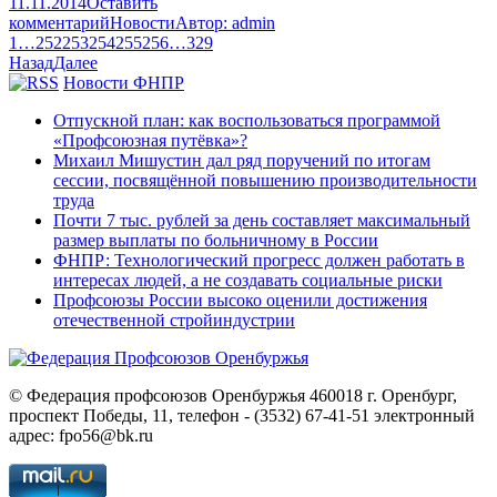
11.11.2014
Оставить
комментарий
Новости
Автор:
admin
1
…
252
253
254
255
256
…
329
Назад
Далее
Новости ФНПР
Отпускной план: как воспользоваться программой
«Профсоюзная путёвка»?
Михаил Мишустин дал ряд поручений по итогам
сессии, посвящённой повышению производительности
труда
Почти 7 тыс. рублей за день составляет максимальный
размер выплаты по больничному в России
ФНПР: Технологический прогресс должен работать в
интересах людей, а не создавать социальные риски
Профсоюзы России высоко оценили достижения
отечественной стройиндустрии
© Федерация профсоюзов Оренбуржья 460018 г. Оренбург,
проспект Победы, 11, телефон - (3532) 67-41-51 электронный
адрес: fpo56@bk.ru