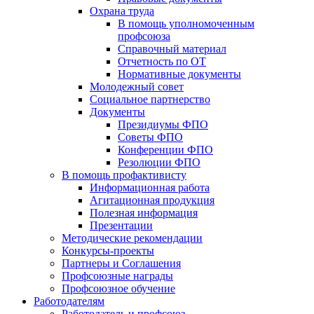
Охрана труда
В помощь уполномоченным
профсоюза
Справочный материал
Отчетность по ОТ
Нормативные документы
Молодежный совет
Социальное партнерство
Документы
Президиумы ФПО
Советы ФПО
Конференции ФПО
Резолюции ФПО
В помощь профактивисту
Информационная работа
Агитационная продукция
Полезная информация
Презентации
Методические рекомендации
Конкурсы-проекты
Партнеры и Соглашения
Профсоюзные награды
Профсоюзное обучение
Работодателям
Работодатель и профсоюз