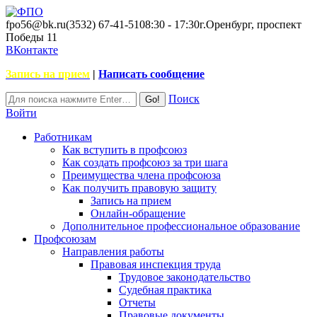
fpo56@bk.ru
(3532) 67-41-51
08:30 - 17:30
г.Оренбург, проспект
Победы 11
ВКонтакте
Запись на прием
|
Написать сообщение
Поиск
Войти
Работникам
Как вступить в профсоюз
Как создать профсоюз за три шага
Преимущества члена профсоюза
Как получить правовую защиту
Запись на прием
Онлайн-обращение
Дополнительное профессиональное образование
Профсоюзам
Направления работы
Правовая инспекция труда
Трудовое законодательство
Судебная практика
Отчеты
Правовые документы