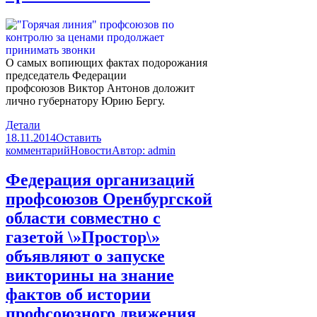
О самых вопиющих фактах подорожания
председатель Федерации
профсоюзов
Виктор Антонов
доложит
лично губернатору
Юрию Бергу.
Детали
18.11.2014
Оставить
комментарий
Новости
Автор:
admin
Федерация организаций
профсоюзов Оренбургской
области совместно с
газетой \»Простор\»
объявляют о запуске
викторины на знание
фактов об истории
профсоюзного движения