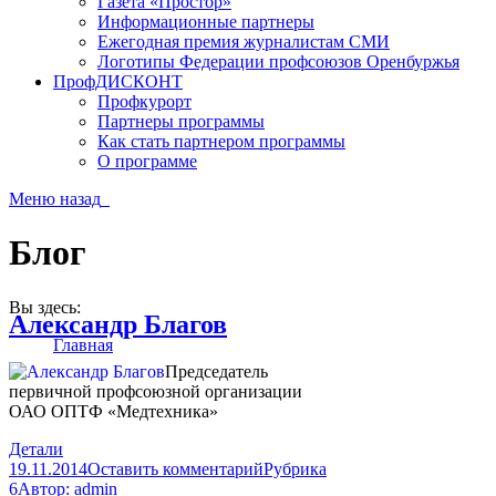
Газета «Простор»
Информационные партнеры
Ежегодная премия журналистам СМИ
Логотипы Федерации профсоюзов Оренбуржья
ПрофДИСКОНТ
Профкурорт
Партнеры программы
Как стать партнером программы
О программе
Меню
назад
Блог
Вы здесь:
Александр Благов
Главная
Председатель
первичной профсоюзной организации
ОАО ОПТФ «Медтехника»
Детали
19.11.2014
Оставить комментарий
Рубрика
6
Автор:
admin