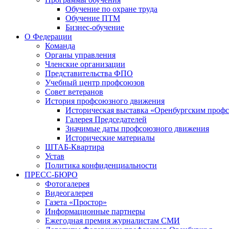
Обучение по охране труда
Обучение ПТМ
Бизнес-обучение
О Федерации
Команда
Органы управления
Членские организации
Представительства ФПО
Учебный центр профсоюзов
Совет ветеранов
История профсоюзного движения
Историческая выставка «Оренбургским профс
Галерея Председателей
Значимые даты профсоюзного движения
Исторические материалы
ШТАБ-Квартира
Устав
Политика конфиденциальности
ПРЕСС-БЮРО
Фотогалерея
Видеогалерея
Газета «Простор»
Информационные партнеры
Ежегодная премия журналистам СМИ