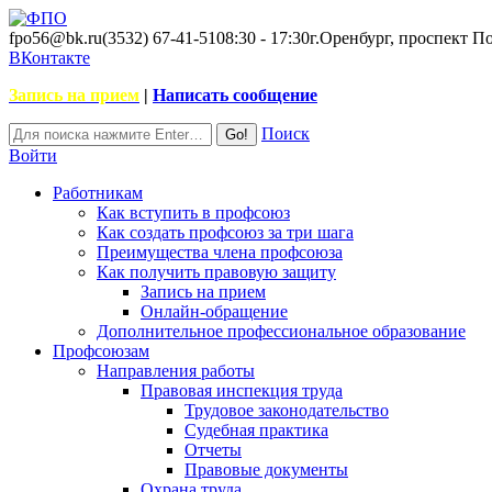
fpo56@bk.ru
(3532) 67-41-51
08:30 - 17:30
г.Оренбург, проспект П
ВКонтакте
Запись на прием
|
Написать сообщение
Поиск
Войти
Работникам
Как вступить в профсоюз
Как создать профсоюз за три шага
Преимущества члена профсоюза
Как получить правовую защиту
Запись на прием
Онлайн-обращение
Дополнительное профессиональное образование
Профсоюзам
Направления работы
Правовая инспекция труда
Трудовое законодательство
Судебная практика
Отчеты
Правовые документы
Охрана труда