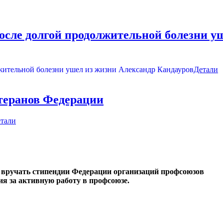
 после долгой продолжительной болезни у
Детали
етеранов Федерации
тали
д вручать стипендии Федерации организаций профсоюзов
ия за активную работу в профсоюзе.