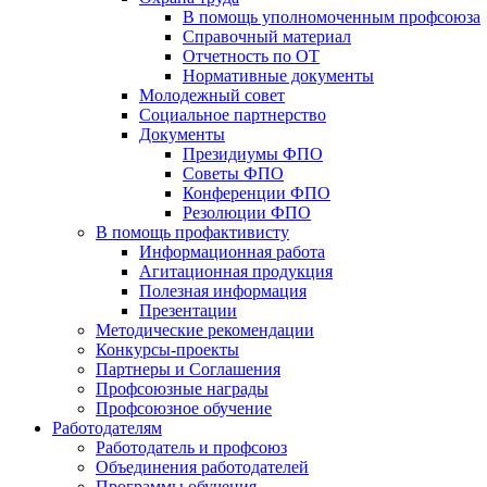
В помощь уполномоченным профсоюза
Справочный материал
Отчетность по ОТ
Нормативные документы
Молодежный совет
Социальное партнерство
Документы
Президиумы ФПО
Советы ФПО
Конференции ФПО
Резолюции ФПО
В помощь профактивисту
Информационная работа
Агитационная продукция
Полезная информация
Презентации
Методические рекомендации
Конкурсы-проекты
Партнеры и Соглашения
Профсоюзные награды
Профсоюзное обучение
Работодателям
Работодатель и профсоюз
Объединения работодателей
Программы обучения