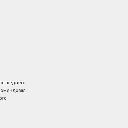
последнего
екомендовал
ого