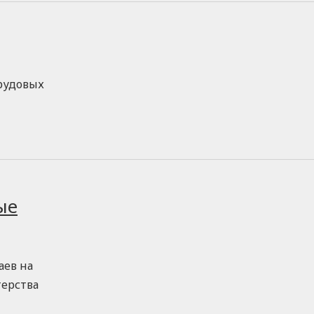
трудовых
ые
аев на
терства