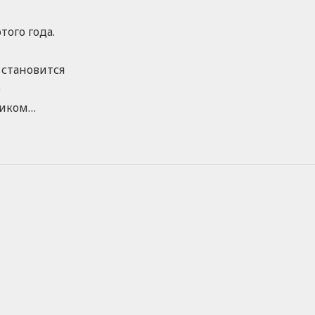
ого года.
 становится
е
ником…