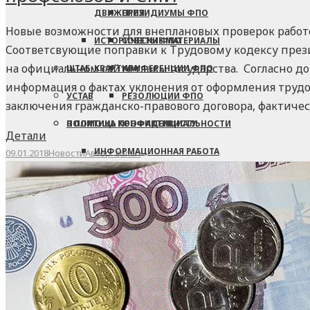
ДВИЖЕНИЯ
ПРЕЗИДИУМЫ ФПО
Новые возможности для внеплановых проверок работо
ИСТОРИЧЕСКИЕ МАТЕРИАЛЫ
СОВЕТЫ ФПО
Соответсвующие поправки к Трудовому кодексу през
на официальном сайте главы государства. Согласно 
ШТАБ-КВАРТИРА
КОНФЕРЕНЦИИ ФПО
информация о фактах уклонения от оформления трудо
УСТАВ
РЕЗОЛЮЦИИ ФПО
заключения гражданско-правового договора, фактич
В ПОМОЩЬ ПРОФАКТИВИСТУ
ПОЛИТИКА КОНФИДЕНЦИАЛЬНОСТИ
Детали
ИНФОРМАЦИОННАЯ РАБОТА
09.01.2018
Новости
Автор:
admin
АГИТАЦИОННАЯ ПРОДУКЦИЯ
ПОЛЕЗНАЯ ИНФОРМАЦИЯ
ПРЕЗЕНТАЦИИ
МЕТОДИЧЕСКИЕ РЕКОМЕНДАЦИИ
КОНКУРСЫ-ПРОЕКТЫ