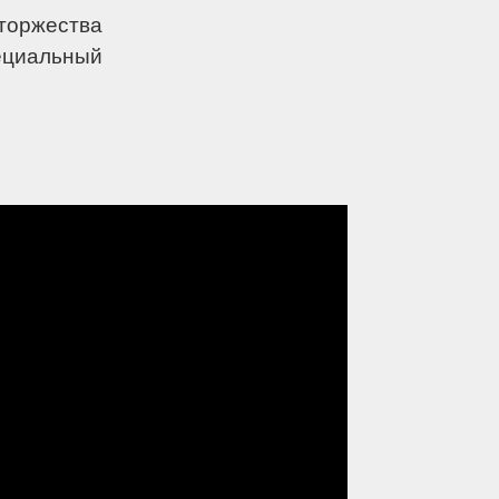
торжества
ециальный