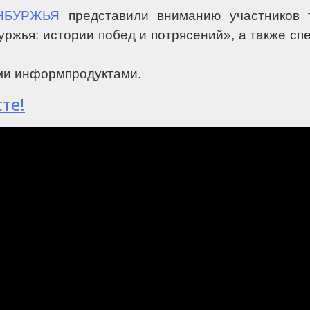
НБУРЖЬЯ
представили вниманию участников 
жья: истории побед и потрясений», а также сп
ми информпродуктами.
те!