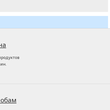
на
продуктов
ин.
лобам