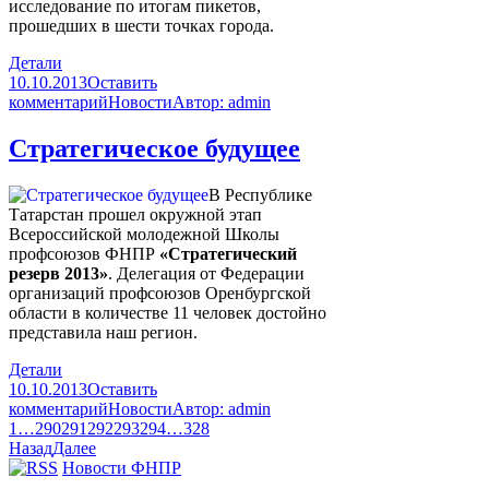
исследование по итогам пикетов,
прошедших в шести точках города.
Детали
10.10.2013
Оставить
комментарий
Новости
Автор:
admin
Стратегическое будущее
В Республике
Татарстан прошел окружной этап
Всероссийской молодежной Школы
профсоюзов ФНПР
«Стратегический
резерв 2013»
. Делегация от Федерации
организаций профсоюзов Оренбургской
области в количестве 11 человек достойно
представила наш регион.
Детали
10.10.2013
Оставить
комментарий
Новости
Автор:
admin
1
…
290
291
292
293
294
…
328
Назад
Далее
Новости ФНПР