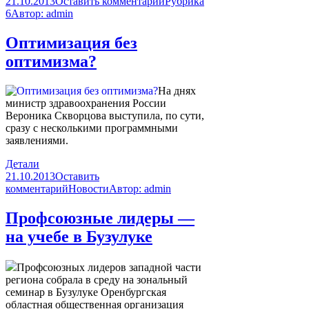
21.10.2013
Оставить комментарий
Рубрика
6
Автор:
admin
Оптимизация без
оптимизма?
На днях
министр здравоохранения России
Вероника Скворцова выступила, по сути,
сразу с несколькими программными
заявлениями.
Детали
21.10.2013
Оставить
комментарий
Новости
Автор:
admin
Профсоюзные лидеры —
на учебе в Бузулуке
Профсоюзных лидеров западной части
региона собрала в среду на зональный
семинар в Бузулуке Оренбургская
областная общественная организация