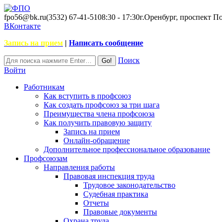
fpo56@bk.ru
(3532) 67-41-51
08:30 - 17:30
г.Оренбург, проспект П
ВКонтакте
Запись на прием
|
Написать сообщение
Поиск
Войти
Работникам
Как вступить в профсоюз
Как создать профсоюз за три шага
Преимущества члена профсоюза
Как получить правовую защиту
Запись на прием
Онлайн-обращение
Дополнительное профессиональное образование
Профсоюзам
Направления работы
Правовая инспекция труда
Трудовое законодательство
Судебная практика
Отчеты
Правовые документы
Охрана труда