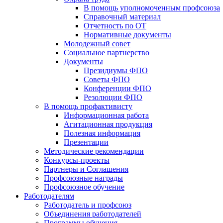
В помощь уполномоченным профсоюза
Справочный материал
Отчетность по ОТ
Нормативные документы
Молодежный совет
Социальное партнерство
Документы
Президиумы ФПО
Советы ФПО
Конференции ФПО
Резолюции ФПО
В помощь профактивисту
Информационная работа
Агитационная продукция
Полезная информация
Презентации
Методические рекомендации
Конкурсы-проекты
Партнеры и Соглашения
Профсоюзные награды
Профсоюзное обучение
Работодателям
Работодатель и профсоюз
Объединения работодателей
Программы обучения