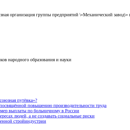
ная организация группы предприятий \»Механический завод\» г
ков народного образования и науки
союзная путёвка»?
 посвящённой повышению производительности труда
азмер выплаты по больничному в России
ресах людей, а не создавать социальные риски
венной стройиндустрии