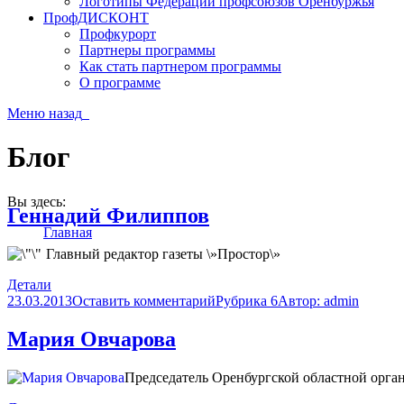
Логотипы Федерации профсоюзов Оренбуржья
ПрофДИСКОНТ
Профкурорт
Партнеры программы
Как стать партнером программы
О программе
Меню
назад
Блог
Вы здесь:
Геннадий Филиппов
Главная
Главный редактор газеты \»Простор\»
Детали
23.03.2013
Оставить комментарий
Рубрика 6
Автор:
admin
Мария Овчарова
Председатель Оренбургской областной орга