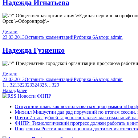
Надежда Игнатьева
Общественная организация \»Единая первичная профсоюз
Орск \»Оборонпроф\»
Детали
23.03.2013
Оставить комментарий
Рубрика 6
Автор:
admin
Надежда Гузиенко
Председатель городской организации профсоюза работни
Детали
23.03.2013
Оставить комментарий
Рубрика 6
Автор:
admin
1
…
321
322
323
324
325
…
329
Назад
Далее
Новости ФНПР
Отпускной план: как воспользоваться программой «Проф
Михаил Мишустин дал ряд поручений по итогам сессии,
Почти 7 тыс. рублей за день составляет максимальный р
ФНПР: Технологический прогресс должен работать в инте
Профсоюзы России высоко оценили достижения отечест