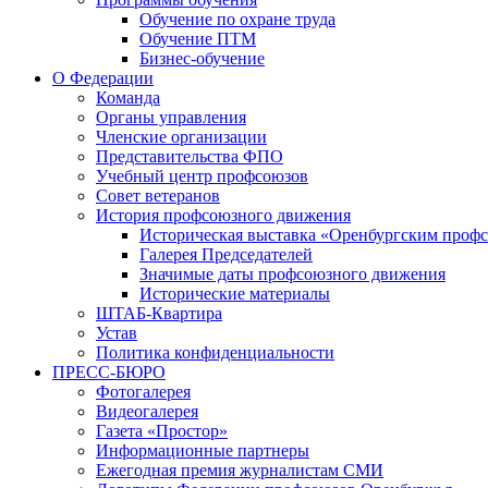
Обучение по охране труда
Обучение ПТМ
Бизнес-обучение
О Федерации
Команда
Органы управления
Членские организации
Представительства ФПО
Учебный центр профсоюзов
Совет ветеранов
История профсоюзного движения
Историческая выставка «Оренбургским профс
Галерея Председателей
Значимые даты профсоюзного движения
Исторические материалы
ШТАБ-Квартира
Устав
Политика конфиденциальности
ПРЕСС-БЮРО
Фотогалерея
Видеогалерея
Газета «Простор»
Информационные партнеры
Ежегодная премия журналистам СМИ