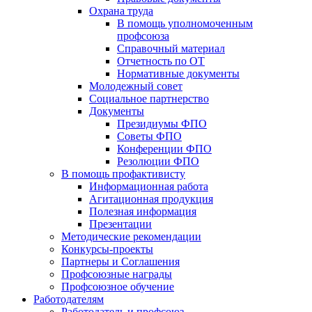
Охрана труда
В помощь уполномоченным
профсоюза
Справочный материал
Отчетность по ОТ
Нормативные документы
Молодежный совет
Социальное партнерство
Документы
Президиумы ФПО
Советы ФПО
Конференции ФПО
Резолюции ФПО
В помощь профактивисту
Информационная работа
Агитационная продукция
Полезная информация
Презентации
Методические рекомендации
Конкурсы-проекты
Партнеры и Соглашения
Профсоюзные награды
Профсоюзное обучение
Работодателям
Работодатель и профсоюз