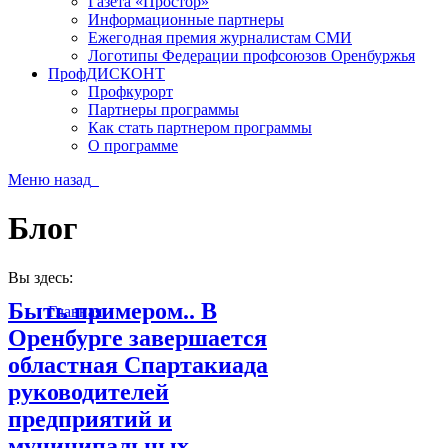
Газета «Простор»
Информационные партнеры
Ежегодная премия журналистам СМИ
Логотипы Федерации профсоюзов Оренбуржья
ПрофДИСКОНТ
Профкурорт
Партнеры программы
Как стать партнером программы
О программе
Меню
назад
Блог
Вы здесь:
Быть примером.. В
Главная
Оренбурге завершается
областная Спартакиада
руководителей
предприятий и
муниципальных