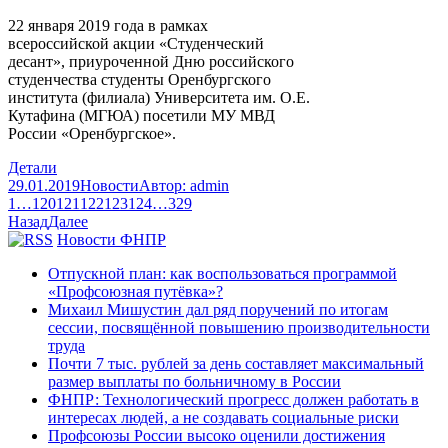
22 января 2019 года в рамках
всероссийской акции «Студенческий
десант», приуроченной Дню российского
студенчества студенты Оренбургского
института (филиала) Университета им. О.Е.
Кутафина (МГЮА) посетили МУ МВД
России «Оренбургское».
Детали
29.01.2019
Новости
Автор:
admin
1
…
120
121
122
123
124
…
329
Назад
Далее
Новости ФНПР
Отпускной план: как воспользоваться программой
«Профсоюзная путёвка»?
Михаил Мишустин дал ряд поручений по итогам
сессии, посвящённой повышению производительности
труда
Почти 7 тыс. рублей за день составляет максимальный
размер выплаты по больничному в России
ФНПР: Технологический прогресс должен работать в
интересах людей, а не создавать социальные риски
Профсоюзы России высоко оценили достижения