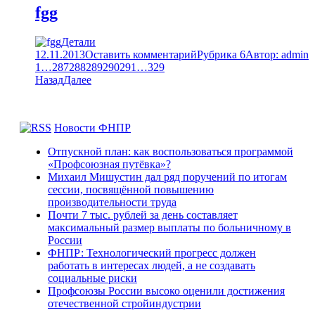
fgg
Детали
12.11.2013
Оставить комментарий
Рубрика 6
Автор:
admin
1
…
287
288
289
290
291
…
329
Назад
Далее
Новости ФНПР
Отпускной план: как воспользоваться программой
«Профсоюзная путёвка»?
Михаил Мишустин дал ряд поручений по итогам
сессии, посвящённой повышению
производительности труда
Почти 7 тыс. рублей за день составляет
максимальный размер выплаты по больничному в
России
ФНПР: Технологический прогресс должен
работать в интересах людей, а не создавать
социальные риски
Профсоюзы России высоко оценили достижения
отечественной стройиндустрии