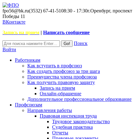
fpo56@bk.ru
(3532) 67-41-51
08:30 - 17:30
г.Оренбург, проспект
Победы 11
ВКонтакте
Запись на прием
|
Написать сообщение
Поиск
Войти
Работникам
Как вступить в профсоюз
Как создать профсоюз за три шага
Преимущества члена профсоюза
Как получить правовую защиту
Запись на прием
Онлайн-обращение
Дополнительное профессиональное образование
Профсоюзам
Направления работы
Правовая инспекция труда
Трудовое законодательство
Судебная практика
Отчеты
Правовые документы