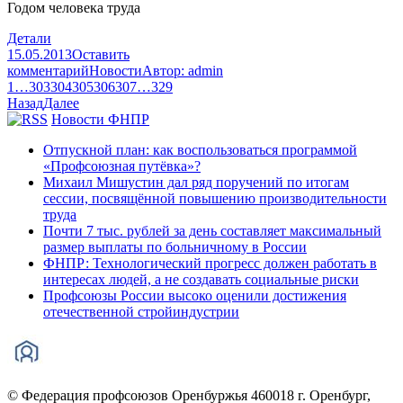
Годом человека труда
Детали
15.05.2013
Оставить
комментарий
Новости
Автор:
admin
1
…
303
304
305
306
307
…
329
Назад
Далее
Новости ФНПР
Отпускной план: как воспользоваться программой
«Профсоюзная путёвка»?
Михаил Мишустин дал ряд поручений по итогам
сессии, посвящённой повышению производительности
труда
Почти 7 тыс. рублей за день составляет максимальный
размер выплаты по больничному в России
ФНПР: Технологический прогресс должен работать в
интересах людей, а не создавать социальные риски
Профсоюзы России высоко оценили достижения
отечественной стройиндустрии
© Федерация профсоюзов Оренбуржья 460018 г. Оренбург,