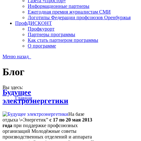
Газета «Простор»
Информационные партнеры
Ежегодная премия журналистам СМИ
Логотипы Федерации профсоюзов Оренбуржья
ПрофДИСКОНТ
Профкурорт
Партнеры программы
Как стать партнером программы
О программе
Меню
назад
Блог
Вы здесь:
Будущее
Главная
электроэнергетики
На базе
отдыха \»Энергетик”
с 17 по 20 мая 2013
года
при поддержке профсоюзных
организаций Молодёжные советы
производственных отделений и аппарата