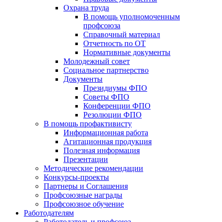
Охрана труда
В помощь уполномоченным
профсоюза
Справочный материал
Отчетность по ОТ
Нормативные документы
Молодежный совет
Социальное партнерство
Документы
Президиумы ФПО
Советы ФПО
Конференции ФПО
Резолюции ФПО
В помощь профактивисту
Информационная работа
Агитационная продукция
Полезная информация
Презентации
Методические рекомендации
Конкурсы-проекты
Партнеры и Соглашения
Профсоюзные награды
Профсоюзное обучение
Работодателям
Работодатель и профсоюз