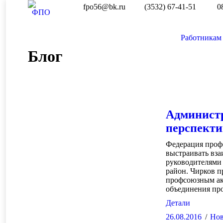
fpo56@bk.ru
(3532) 67-41-51
0
Работникам
Блог
Администр
перспекти
Федерация проф
выстраивать вз
руководителями
район. Чирков п
профсоюзным акт
объединения пр
Детали
26.08.2016
Нов