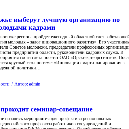
жье выберут лучшую организацию по
молодыми кадрами
а востоке региона пройдет ежегодный областной слет работающе
гия молодых – залог инновационного развития». Его участника
ители Советов молодежи, председатели профсоюзных организаци
листы предприятий области, руководители кадровых служб. В
оприятия гости слета посетят ОАО «Орскнефтеоргсинтез». Посл
ится круглый стол по теме: «Инновации смарт-планирования в
лодежной политики…
ости
Автор:
admin
 проходит семинар-совещание
не начались мероприятия для профактива региональных
щероссийского профсоюза работников госучреждений и
обслуживания РФ Уральского региона. Оренбургскую область