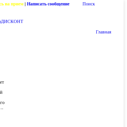
сь на прием
|
Написать сообщение
Поиск
фДИСКОНТ
Главная
ет
ий
ого
е…