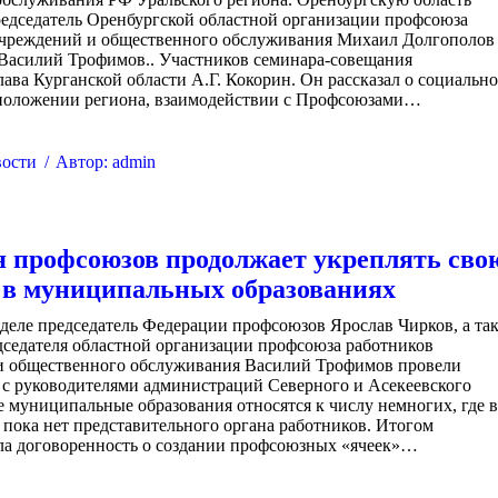
редседатель Оренбургской областной организации профсоюза
учреждений и общественного обслуживания Михаил Долгополов
 Василий Трофимов.. Участников семинара-совещания
лава Курганской области А.Г. Кокорин. Он рассказал о социально
положении региона, взаимодействии с Профсоюзами…
ости
Автор:
admin
 профсоюзов продолжает укреплять сво
 в муниципальных образованиях
деле председатель Федерации профсоюзов Ярослав Чирков, а та
дседателя областной организации профсоюза работников
и общественного обслуживания Василий Трофимов провели
 с руководителями администраций Северного и Асекеевского
 муниципальные образования относятся к числу немногих, где 
пока нет представительного органа работников. Итогом
ала договоренность о создании профсоюзных «ячеек»…