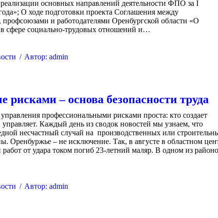
 реализации основных направлений деятельности ФПО за I
года»; О ходе подготовки проекта Соглашения между
, профсоюзами и работодателями Оренбургской области «О
 в сфере социально-трудовых отношений и…
ости
Автор:
admin
е рисками – основа безопасности труда
управления профессиональными рисками проста: кто создает
и управляет. Каждый день из сводок новостей мы узнаем, что
едной несчастный случай на производственных или строительн
ы. Оренбуржье – не исключение. Так, в августе в областном цен
работ от удара током погиб 23-летний маляр. В одном из район
ости
Автор:
admin