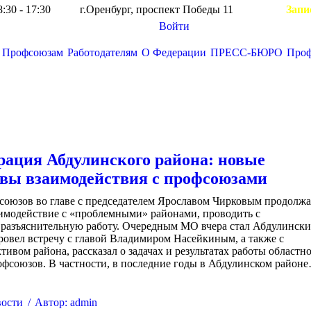
8:30 - 17:30
г.Оренбург, проспект Победы 11
Запи
Войти
Профсоюзам
Работодателям
О Федерации
ПРЕСС-БЮРО
Про
Вы здесь:
ация Абдулинского района: новые
вы взаимодействия с профсоюзами
союзов во главе с председателем Ярославом Чирковым продолжа
аимодействие с «проблемными» районами, проводить с
 разъяснительную работу. Очередным МО вчера стал Абдулинск
ровел встречу с главой Владимиром Насейкиным, а также с
ивом района, рассказал о задачах и результатах работы областн
офсоюзов. В частности, в последние годы в Абдулинском район
ости
Автор:
admin