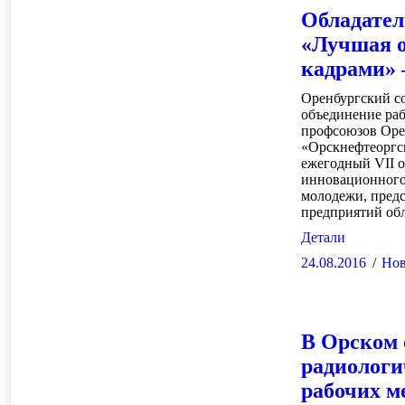
Обладател
«Лучшая о
кадрами»
Оренбургский с
объединение раб
профсоюзов Оре
«Орскнефтеоргси
ежегодный VII 
инновационного 
молодежи, пред
предприятий об
Детали
24.08.2016
Нов
В Орском 
радиологи
рабочих м