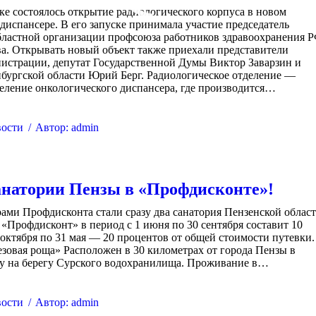
ске состоялось открытие радиологического корпуса в новом
диспансере. В его запуске принимала участие председатель
бластной организации профсоюза работников здравоохранения 
а. Открывать новый объект также приехали представители
истрации, депутат Государственной Думы Виктор Заварзин и
бургской области Юрий Берг. Радиологическое отделение —
еление онкологического диспансера, где производится…
ости
Автор:
admin
натории Пензы в «Профдисконте»!
ми Профдисконта стали сразу два санатория Пензенской област
 «Профдисконт» в период с 1 июня по 30 сентября составит 10
1 октября по 31 мая — 20 процентов от общей стоимости путевки.
зовая роща» Расположен в 30 километрах от города Пензы в
у на берегу Сурского водохранилища. Проживание в…
ости
Автор:
admin