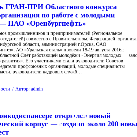
ь ГРАН-ПРИ Областного конкурса
рганизация по работе с молодыми
 — ПАО «Оренбургнефть»
оюз промышленников и предпринимателей (Региональное
отодателей) совместно с Правительством, Федерацией организ
нбургской области, администрацией г.Орска, ОАО
нтез», АО «Уральская сталь» провели 18-19 августа 2016г.
областной Слёт работающей молодёжи «Энергия молодых — зал
развития». Его участниками стали руководители Советов
седатели профсоюзных организаций, молодые специалисты
ласти, руководители кадровых служб…
ости
Автор:
admin
онкодиспансере открылся новый
ческий корпус — создано около 200 нов
ест