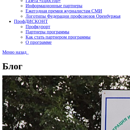
Газета «Простор»
Информационные партнеры
Ежегодная премия журналистам СМИ
Логотипы Федерации профсоюзов Оренбуржья
ПрофДИСКОНТ
Профкурорт
Партнеры программы
Как стать партнером программы
О программе
Меню
назад
Блог
Вы здесь:
Главная