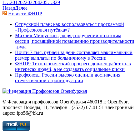
1
…
201
202
203
204
205
…
329
Назад
Далее
Новости ФНПР
Отпускной план: как воспользоваться программой
«Профсоюзная путёвка»?
Михаил Мишустин дал ряд поручений по итогам
сессии, посвящённой повышению производительности
труда
Почти 7 тыс. рублей за день составляет максимальный
размер выплаты по больничному в России
ФНПР: Технологический прогресс должен работать в
интересах людей, а не создавать социальные риски
Профсоюзы России высоко оценили достижения
отечественной стройиндустрии
© Федерация профсоюзов Оренбуржья 460018 г. Оренбург,
проспект Победы, 11, телефон - (3532) 67-41-51 электронный
адрес: fpo56@bk.ru