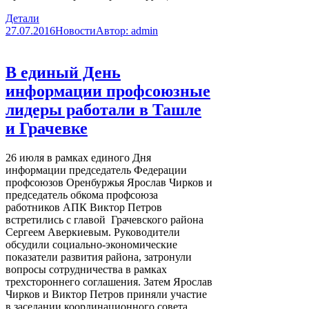
Детали
27.07.2016
Новости
Автор:
admin
В единый День
информации профсоюзные
лидеры работали в Ташле
и Грачевке
26 июля в рамках единого Дня
информации председатель Федерации
профсоюзов Оренбуржья Ярослав Чирков и
председатель обкома профсоюза
работников АПК Виктор Петров
встретились с главой Грачевского района
Сергеем Аверкиевым. Руководители
обсудили социально-экономические
показатели развития района, затронули
вопросы сотрудничества в рамках
трехстороннего соглашения. Затем Ярослав
Чирков и Виктор Петров приняли участие
в заседании координационного совета