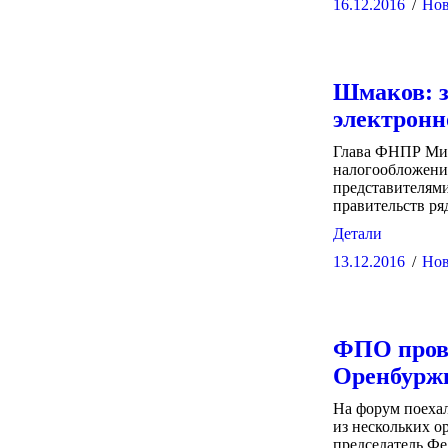
16.12.2016
Нов
Шмаков: з
электронн
Глава ФНПР Мих
налогообложения
представителям
правительств ря
Детали
13.12.2016
Нов
ФПО прово
Оренбуржь
На форум поеха
из нескольких о
председатель Ф