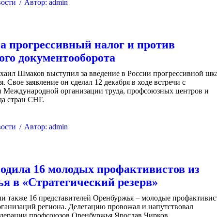
ости
Автор:
admin
а прогрессивный налог и против
ого документооборота
аил Шмаков выступил за введение в России прогрессивной шк
. Свое заявление он сделал 12 декабря в ходе встречи с
и Международной организации труда, профсоюзных центров и
да стран СНГ.
ости
Автор:
admin
дила 16 молодых профактивистов из
я в «Стратегический резерв»
ли также 16 представителей Оренбуржья – молодые профактиви
рганизаций региона. Делегацию провожал и напутствовал
едерации профсоюзов Оренбуржья Ярослав Чирков.