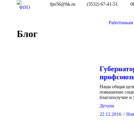
fpo56@bk.ru
(3532) 67-41-51
0
Работникам
Блог
Губернато
профсоюзы
Наша общая цель 
повышение соци
благополучие и 
Детали
22.12.2016
Нов