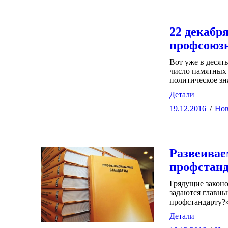
22 декабр
профсоюзн
Вот уже в десят
число памятных
политическое зн
Детали
19.12.2016
Нов
Развеивае
профстан
Грядущие закон
задаются главны
профстандарту?»
Детали