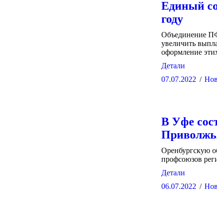
Единый со
году
Объединение ПФ
увеличить выпла
оформление этих
Детали
07.07.2022
Нов
В Уфе сос
Приволжь
Оренбургскую о
профсоюзов рег
Детали
06.07.2022
Нов