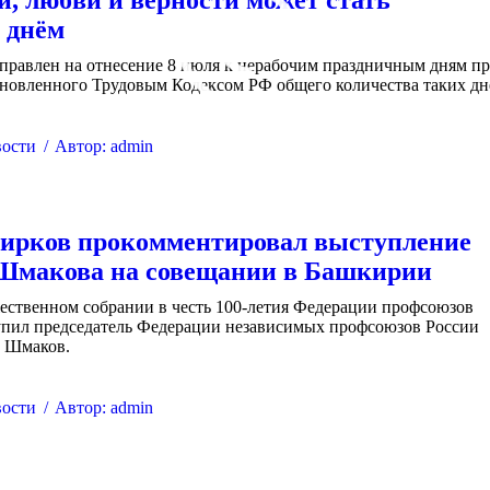
и, любви и верности может стать
 днём
правлен на отнесение 8 июля к нерабочим праздничным дням п
ановленного Трудовым Кодексом РФ общего количества таких дн
ости
Автор:
admin
ирков прокомментировал выступление
Шмакова на совещании в Башкирии
ественном собрании в честь 100-летия Федерации профсоюзов
пил председатель Федерации независимых профсоюзов России
 Шмаков.
ости
Автор:
admin