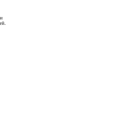
ри
ей.