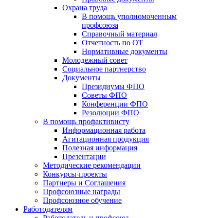
Охрана труда
В помощь уполномоченным
профсоюза
Справочный материал
Отчетность по ОТ
Нормативные документы
Молодежный совет
Социальное партнерство
Документы
Президиумы ФПО
Советы ФПО
Конференции ФПО
Резолюции ФПО
В помощь профактивисту
Информационная работа
Агитационная продукция
Полезная информация
Презентации
Методические рекомендации
Конкурсы-проекты
Партнеры и Соглашения
Профсоюзные награды
Профсоюзное обучение
Работодателям
Работодатель и профсоюз