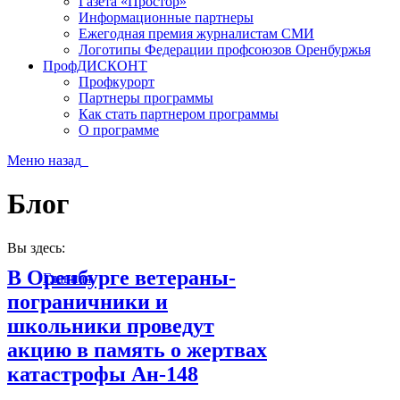
Газета «Простор»
Информационные партнеры
Ежегодная премия журналистам СМИ
Логотипы Федерации профсоюзов Оренбуржья
ПрофДИСКОНТ
Профкурорт
Партнеры программы
Как стать партнером программы
О программе
Меню
назад
Блог
Вы здесь:
В Оренбурге ветераны-
Главная
пограничники и
школьники проведут
акцию в память о жертвах
катастрофы Ан-148