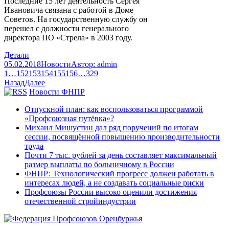
Последние 15 лет деятельность Сергея
Ивановича связана с работой в Доме
Советов. На государственную службу он
перешел с должности генерального
директора ПО «Стрела» в 2003 году.
Детали
05.02.2018
Новости
Автор:
admin
1
…
152
153
154
155
156
…
329
Назад
Далее
Новости ФНПР
Отпускной план: как воспользоваться программой
«Профсоюзная путёвка»?
Михаил Мишустин дал ряд поручений по итогам
сессии, посвящённой повышению производительности
труда
Почти 7 тыс. рублей за день составляет максимальный
размер выплаты по больничному в России
ФНПР: Технологический прогресс должен работать в
интересах людей, а не создавать социальные риски
Профсоюзы России высоко оценили достижения
отечественной стройиндустрии