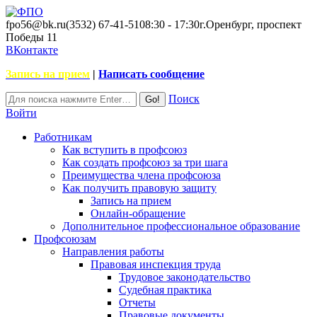
fpo56@bk.ru
(3532) 67-41-51
08:30 - 17:30
г.Оренбург, проспект
Победы 11
ВКонтакте
Запись на прием
|
Написать сообщение
Поиск
Войти
Работникам
Как вступить в профсоюз
Как создать профсоюз за три шага
Преимущества члена профсоюза
Как получить правовую защиту
Запись на прием
Онлайн-обращение
Дополнительное профессиональное образование
Профсоюзам
Направления работы
Правовая инспекция труда
Трудовое законодательство
Судебная практика
Отчеты
Правовые документы