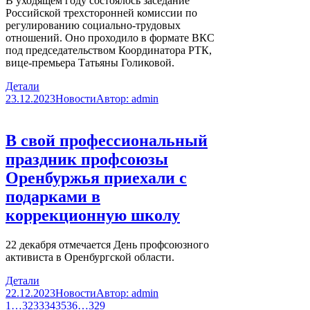
В уходящем году состоялось заседание
Российской трехсторонней комиссии по
регулированию социально-трудовых
отношений. Оно проходило в формате ВКС
под председательством Координатора РТК,
вице-премьера Татьяны Голиковой.
Детали
23.12.2023
Новости
Автор:
admin
В свой профессиональный
праздник профсоюзы
Оренбуржья приехали с
подарками в
коррекционную школу
22 декабря отмечается День профсоюзного
активиста в Оренбургской области.
Детали
22.12.2023
Новости
Автор:
admin
1
…
32
33
34
35
36
…
329