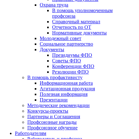
Охрана труда
В помощь уполномоченным
профсоюза
Справочный материал
Отчетность по ОТ
Нормативные документы
Молодежный совет
Социальное партнерство
Документы
Президиумы ФПО
Советы ФПО
Конференции ФПО
Резолюции ФПО
В помощь профактивисту
Информационная работа
Агитационная продукция
Полезная информация
Презентации
Методические рекомендации
Конкурсы-проекты
Партнеры и Соглашения
Профсоюзные награды
Профсоюзное обучение
Работодателям
Работодатель и профсоюз