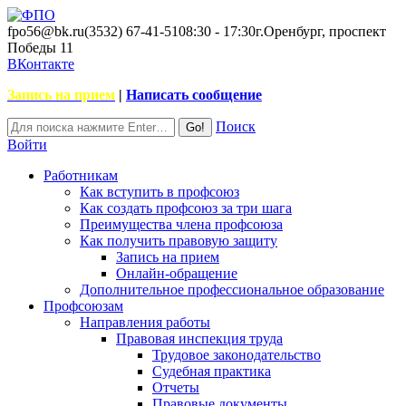
fpo56@bk.ru
(3532) 67-41-51
08:30 - 17:30
г.Оренбург, проспект
Победы 11
ВКонтакте
Запись на прием
|
Написать сообщение
Поиск
Войти
Работникам
Как вступить в профсоюз
Как создать профсоюз за три шага
Преимущества члена профсоюза
Как получить правовую защиту
Запись на прием
Онлайн-обращение
Дополнительное профессиональное образование
Профсоюзам
Направления работы
Правовая инспекция труда
Трудовое законодательство
Судебная практика
Отчеты
Правовые документы