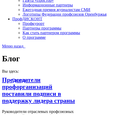
Газета «Простор»
Информационные партнеры
Ежегодная премия журналистам СМИ
Логотипы Федерации профсоюзов Оренбуржья
ПрофДИСКОНТ
Профкурорт
Партнеры программы
Как стать партнером программы
О программе
Меню
назад
Блог
Вы здесь:
Председатели
Главная
профорганизаций
поставили подписи в
поддержку лидера страны
Руководители отраслевых профсоюзных