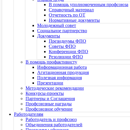
В помощь уполномоченным профсоюза
Справочный материал
Отчетность по ОТ
Нормативные документы
Молодежный совет
Социальное партнерство
Документы
Президиумы ФПО
Советы ФПО
Конференции ФПО
Резолюции ФПО
В помощь профактивисту
Информационная работа
Агитационная продукция
Полезная информация
Презентации
Методические рекомендации
Конкурсы-проекты
Партнеры и Соглашения
Профсоюзные награды
Профсоюзное обучение
Работодателям
Работодатель и профсоюз
Объединения работодателей
Программы обучения