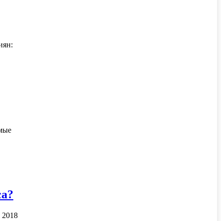
иян:
имые
са?
 2018