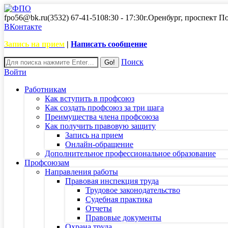
fpo56@bk.ru
(3532) 67-41-51
08:30 - 17:30
г.Оренбург, проспект П
ВКонтакте
Запись на прием
|
Написать сообщение
Поиск
Войти
Работникам
Как вступить в профсоюз
Как создать профсоюз за три шага
Преимущества члена профсоюза
Как получить правовую защиту
Запись на прием
Онлайн-обращение
Дополнительное профессиональное образование
Профсоюзам
Направления работы
Правовая инспекция труда
Трудовое законодательство
Судебная практика
Отчеты
Правовые документы
Охрана труда