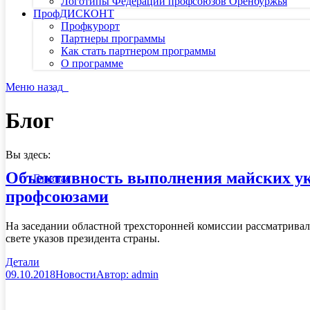
Логотипы Федерации профсоюзов Оренбуржья
ПрофДИСКОНТ
Профкурорт
Партнеры программы
Как стать партнером программы
О программе
Меню
назад
Блог
Вы здесь:
Объективность выполнения майских ук
Главная
профсоюзами
На заседании областной трехсторонней комиссии рассматрива
свете указов президента страны.
Детали
09.10.2018
Новости
Автор:
admin