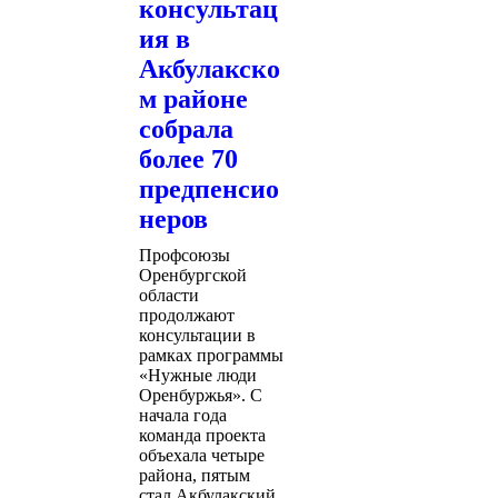
консультац
ия в
Акбулакско
м районе
собрала
более 70
предпенсио
неров
Профсоюзы
Оренбургской
области
продолжают
консультации в
рамках программы
«Нужные люди
Оренбуржья». С
начала года
команда проекта
объехала четыре
района, пятым
стал Акбулакский.