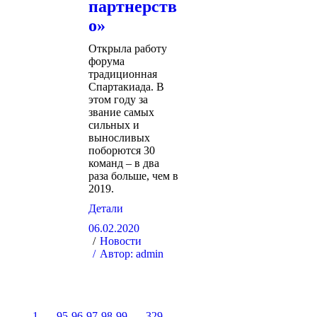
партнерств
о»
Открыла работу
форума
традиционная
Спартакиада. В
этом году за
звание самых
сильных и
выносливых
поборются 30
команд – в два
раза больше, чем в
2019.
Детали
06.02.2020
Новости
Автор:
admin
1
…
95
96
97
98
99
…
329