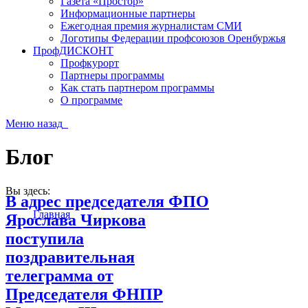
Газета «Простор»
Информационные партнеры
Ежегодная премия журналистам СМИ
Логотипы Федерации профсоюзов Оренбуржья
ПрофДИСКОНТ
Профкурорт
Партнеры программы
Как стать партнером программы
О программе
Меню
назад
Блог
Вы здесь:
В адрес председателя ФПО
Главная
Ярослава Чиркова
поступила
поздравительная
телеграмма от
Председателя ФНПР