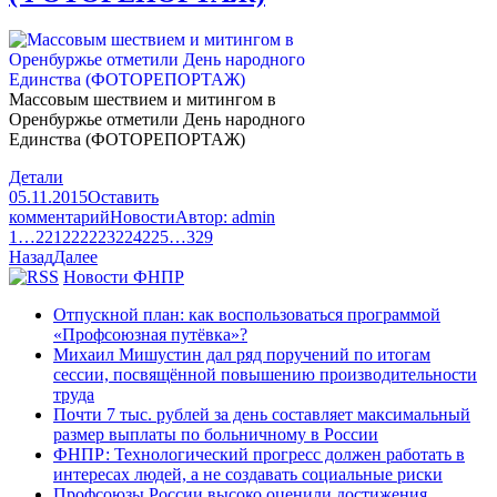
Массовым шествием и митингом в
Оренбуржье отметили День народного
Единства (ФОТОРЕПОРТАЖ)
Детали
05.11.2015
Оставить
комментарий
Новости
Автор:
admin
1
…
221
222
223
224
225
…
329
Назад
Далее
Новости ФНПР
Отпускной план: как воспользоваться программой
«Профсоюзная путёвка»?
Михаил Мишустин дал ряд поручений по итогам
сессии, посвящённой повышению производительности
труда
Почти 7 тыс. рублей за день составляет максимальный
размер выплаты по больничному в России
ФНПР: Технологический прогресс должен работать в
интересах людей, а не создавать социальные риски
Профсоюзы России высоко оценили достижения