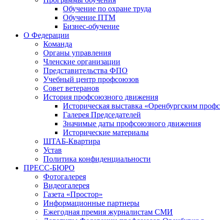
Обучение по охране труда
Обучение ПТМ
Бизнес-обучение
О Федерации
Команда
Органы управления
Членские организации
Представительства ФПО
Учебный центр профсоюзов
Совет ветеранов
История профсоюзного движения
Историческая выставка «Оренбургским профс
Галерея Председателей
Значимые даты профсоюзного движения
Исторические материалы
ШТАБ-Квартира
Устав
Политика конфиденциальности
ПРЕСС-БЮРО
Фотогалерея
Видеогалерея
Газета «Простор»
Информационные партнеры
Ежегодная премия журналистам СМИ