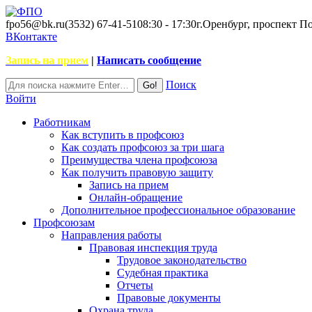
fpo56@bk.ru
(3532) 67-41-51
08:30 - 17:30
г.Оренбург, проспект П
ВКонтакте
Запись на прием
|
Написать сообщение
Поиск
Войти
Работникам
Как вступить в профсоюз
Как создать профсоюз за три шага
Преимущества члена профсоюза
Как получить правовую защиту
Запись на прием
Онлайн-обращение
Дополнительное профессиональное образование
Профсоюзам
Направления работы
Правовая инспекция труда
Трудовое законодательство
Судебная практика
Отчеты
Правовые документы
Охрана труда