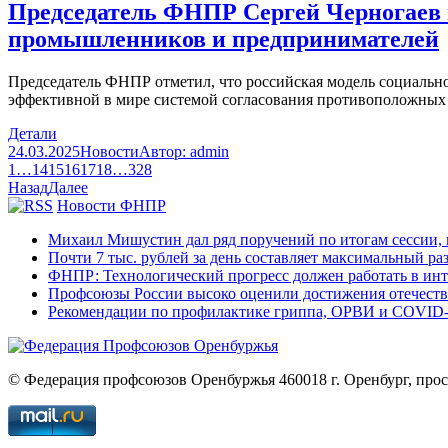
Председатель ФНПР Сергей Черногаев в
промышленников и предпринимателей
Председатель ФНПР отметил, что российская модель социальног
эффективной в мире системой согласования противоположных 
Детали
24.03.2025
Новости
Автор:
admin
1
…
14
15
16
17
18
…
328
Назад
Далее
Новости ФНПР
Михаил Мишустин дал ряд поручений по итогам сессии,
Почти 7 тыс. рублей за день составляет максимальный р
ФНПР: Технологический прогресс должен работать в инте
Профсоюзы России высоко оценили достижения отечест
Рекомендации по профилактике гриппа, ОРВИ и COVID-19
© Федерация профсоюзов Оренбуржья 460018 г. Оренбург, просп