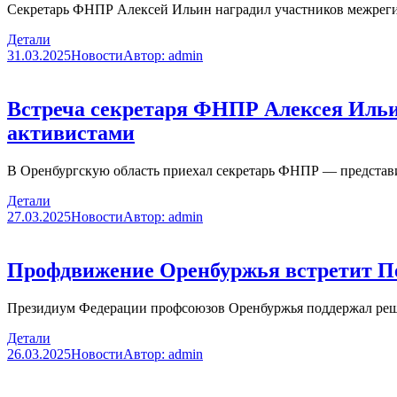
Секретарь ФНПР Алексей Ильин наградил участников межреги
Детали
31.03.2025
Новости
Автор:
admin
Встреча секретаря ФНПР Алексея Ильи
активистами
В Оренбургскую область приехал секретарь ФНПР — представ
Детали
27.03.2025
Новости
Автор:
admin
Профдвижение Оренбуржья встретит П
Президиум Федерации профсоюзов Оренбуржья поддержал р
Детали
26.03.2025
Новости
Автор:
admin