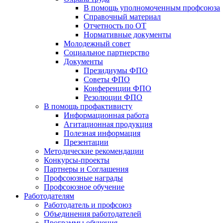
В помощь уполномоченным профсоюза
Справочный материал
Отчетность по ОТ
Нормативные документы
Молодежный совет
Социальное партнерство
Документы
Президиумы ФПО
Советы ФПО
Конференции ФПО
Резолюции ФПО
В помощь профактивисту
Информационная работа
Агитационная продукция
Полезная информация
Презентации
Методические рекомендации
Конкурсы-проекты
Партнеры и Соглашения
Профсоюзные награды
Профсоюзное обучение
Работодателям
Работодатель и профсоюз
Объединения работодателей
Программы обучения