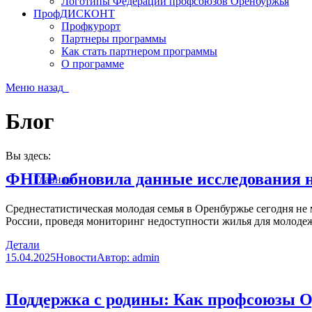
Логотипы Федерации профсоюзов Оренбуржья
ПрофДИСКОНТ
Профкурорт
Партнеры программы
Как стать партнером программы
О программе
Меню
назад
Блог
Вы здесь:
ФНПР обновила данные исследования н
Главная
Среднестатистическая молодая семья в Оренбуржье сегодня не
России, проведя мониторинг недоступности жилья для молодежи
Детали
15.04.2025
Новости
Автор:
admin
Поддержка с родины: Как профсоюзы 