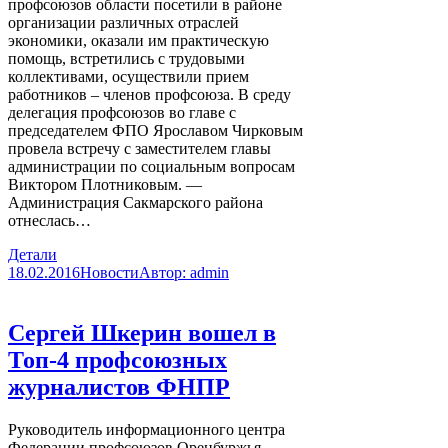
профсоюзов области посетили в районе
организации различных отраслей
экономики, оказали им практическую
помощь, встретились с трудовыми
коллективами, осуществили прием
работников – членов профсоюза. В среду
делегация профсоюзов во главе с
председателем ФПО Ярославом Чирковым
провела встречу с заместителем главы
администрации по социальным вопросам
Виктором Плотниковым. —
Администрация Сакмарского района
отнеслась…
Детали
18.02.2016
Новости
Автор:
admin
Сергей Шкерин вошел в
Топ-4 профсоюзных
журналистов ФНПР
Руководитель информационного центра
Федерации профсоюзов Оренбуржья