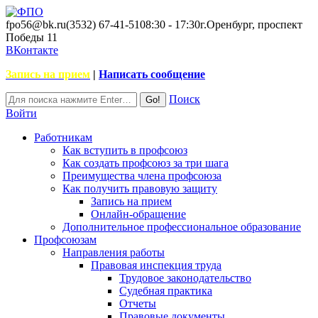
fpo56@bk.ru
(3532) 67-41-51
08:30 - 17:30
г.Оренбург, проспект
Победы 11
ВКонтакте
Запись на прием
|
Написать сообщение
Поиск
Войти
Работникам
Как вступить в профсоюз
Как создать профсоюз за три шага
Преимущества члена профсоюза
Как получить правовую защиту
Запись на прием
Онлайн-обращение
Дополнительное профессиональное образование
Профсоюзам
Направления работы
Правовая инспекция труда
Трудовое законодательство
Судебная практика
Отчеты
Правовые документы