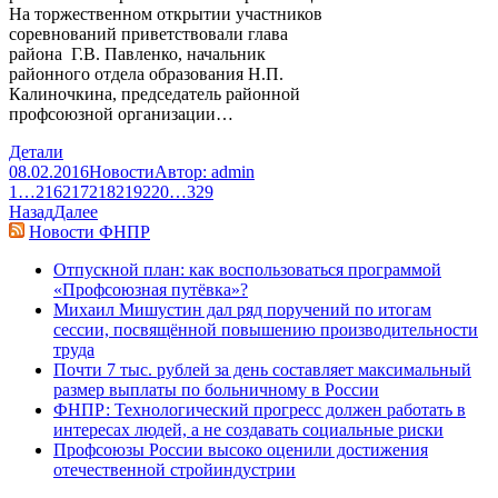
На торжественном открытии участников
соревнований приветствовали глава
района Г.В. Павленко, начальник
районного отдела образования Н.П.
Калиночкина, председатель районной
профсоюзной организации…
Детали
08.02.2016
Новости
Автор:
admin
1
…
216
217
218
219
220
…
329
Назад
Далее
Новости ФНПР
Отпускной план: как воспользоваться программой
«Профсоюзная путёвка»?
Михаил Мишустин дал ряд поручений по итогам
сессии, посвящённой повышению производительности
труда
Почти 7 тыс. рублей за день составляет максимальный
размер выплаты по больничному в России
ФНПР: Технологический прогресс должен работать в
интересах людей, а не создавать социальные риски
Профсоюзы России высоко оценили достижения
отечественной стройиндустрии