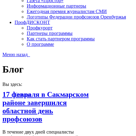
Газета «Простор»
Информационные партнеры
Ежегодная премия журналистам СМИ
Логотипы Федерации профсоюзов Оренбуржья
ПрофДИСКОНТ
Профкурорт
Партнеры программы
Как стать партнером программы
О программе
Меню
назад
Блог
Вы здесь:
17 февраля в Сакмарском
Главная
районе завершился
областной день
профсоюзов
В течение двух дней специалисты