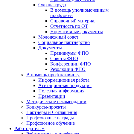
Охрана труда
В помощь уполномоченным
профсоюза
Справочный материал
Отчетность по ОТ
Нормативные документы
Молодежный совет
Социальное партнерство
Документы
Президиумы ФПО
Советы ФПО
Конференции ФПО
Резолюции ФПО
В помощь профактивисту
Информационная работа
Агитационная продукция
Полезная информация
Презентации
Методические рекомендации
Конкурсы-проекты
Партнеры и Соглашения
Профсоюзные награды
Профсоюзное обучение
Работодателям
Работодатель и профсоюз