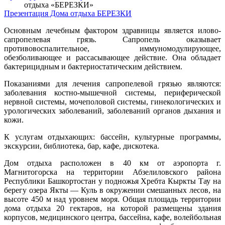
отдыха «БЕРЕЗКИ»
Презентация Дома отдыха БЕРЕЗКИ
Основным лечебным фактором здравницы является илово-
сапропелевая грязь. Сапропель оказывает
противовоспалительное, иммуномодулирующее,
обезболивающее и рассасывающее действие. Она обладает
бактерицидным и бактериостатическим действием.
Показаниями для лечения сапропелевой грязью являются:
заболевания костно-мышечной системы, периферической
нервной системы, мочеполовой системы, гинекологических и
урологических заболеваний, заболеваний органов дыхания и
кожи.
К услугам отдыхающих: бассейн, культурные программы,
экскурсии, библиотека, бар, кафе, дискотека.
Дом отдыха расположен в 40 км от аэропорта г.
Магнитогорска на территории Абзелиловского района
Республики Башкортостан у подножья Хребта Кыркты Тау на
берегу озера Якты — Куль в окружении смешанных лесов, на
высоте 450 м над уровнем моря. Общая площадь территории
дома отдыха 20 гектаров, на которой размещены здания
корпусов, медицинского центра, бассейна, кафе, волейбольная