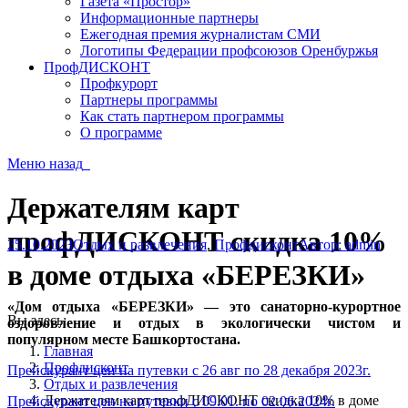
Газета «Простор»
Информационные партнеры
Ежегодная премия журналистам СМИ
Логотипы Федерации профсоюзов Оренбуржья
ПрофДИСКОНТ
Профкурорт
Партнеры программы
Как стать партнером программы
О программе
Меню
назад
Держателям карт
профДИСКОНТ скидка 10%
25.10.2023
Отдых и развлечения
,
Профдисконт
Автор:
admin
в доме отдыха «БЕРЕЗКИ»
«Дом отдыха «БЕРЕЗКИ» — это санаторно-курортное
Вы здесь:
оздоровление и отдых в экологически чистом и
популярном месте Башкортостана.
Главная
Профдисконт
Прейскурант цен на путевки с 26 авг по 28 декабря 2023г.
Отдых и развлечения
Держателям карт профДИСКОНТ скидка 10% в доме
Прейскурант цен на путевки с 09.01. по 02.06.2024г.