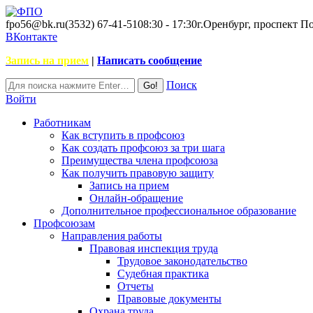
fpo56@bk.ru
(3532) 67-41-51
08:30 - 17:30
г.Оренбург, проспект П
ВКонтакте
Запись на прием
|
Написать сообщение
Поиск
Войти
Работникам
Как вступить в профсоюз
Как создать профсоюз за три шага
Преимущества члена профсоюза
Как получить правовую защиту
Запись на прием
Онлайн-обращение
Дополнительное профессиональное образование
Профсоюзам
Направления работы
Правовая инспекция труда
Трудовое законодательство
Судебная практика
Отчеты
Правовые документы
Охрана труда