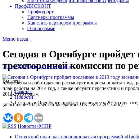
Логотипы Федерации профсоюзов Оренбуржья
ПрофДИСКОНТ
Профкурорт
Партнеры программы
Как стать партнером программы
О программе
Меню
назад
Сегодня в Оренбурге пройдет 
трехсторонней комиссии по р
25.12.2013
Новости
Автор:
admin
Вы здесь:
профсоюзы и работодатели рассмотрят вопросы оплаты труда р
план работы на 2014 год, а также обсудят перспективы и про
Главная
2014-2016 годы».
Новости
Сегодня в Оренбурге пройдет последнее в 2013 году за
[attachment=10:Повестка заседания ОТК -26.12.2013.doc]
Новости ФНПР
Отпускной план: как воспользоваться программой «Проф