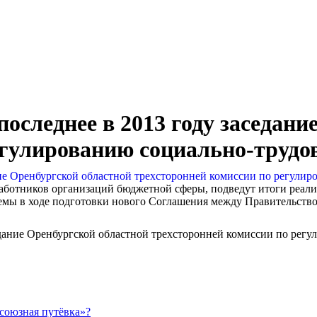
последнее в 2013 году заседан
егулированию социально-трудо
аботников организаций бюджетной сферы, подведут итоги реали
блемы в ходе подготовки нового Соглашения между Правительств
седание Оренбургской областной трехсторонней комиссии по рег
союзная путёвка»?