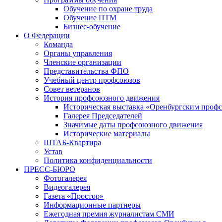
Обучение по охране труда
Обучение ПТМ
Бизнес-обучение
О Федерации
Команда
Органы управления
Членские организации
Представительства ФПО
Учебный центр профсоюзов
Совет ветеранов
История профсоюзного движения
Историческая выставка «Оренбургским профс
Галерея Председателей
Значимые даты профсоюзного движения
Исторические материалы
ШТАБ-Квартира
Устав
Политика конфиденциальности
ПРЕСС-БЮРО
Фотогалерея
Видеогалерея
Газета «Простор»
Информационные партнеры
Ежегодная премия журналистам СМИ