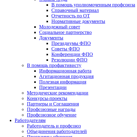
В помощь уполномоченным профсоюза
Справочный материал
Отчетность по ОТ
Нормативные документы
Молодежный совет
Социальное партнерство
Документы
Президиумы ФПО
Советы ФПО
Конференции ФПО
Резолюции ФПО
В помощь профактивисту
Информационная работа
Агитационная продукция
Полезная информация
Презентации
Методические рекомендации
Конкурсы-проекты
Партнеры и Соглашения
Профсоюзные награды
Профсоюзное обучение
Работодателям
Работодатель и профсоюз
Объединения работодателей
Программы обучения