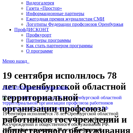
Видеогалерея
Газета «Простор»
Информационные партнеры
Ежегодная премия журналистам СМИ
Логотипы Федерации профсоюзов Оренбуржья
ПрофДИСКОНТ
Профкурорт
Партнеры программы
Как стать партнером программы
О программе
Меню
назад
19 сентября исполнлось 78
лет Оренбургской областной
18.09.2015
Новости
Автор:
admin
территориальной
организации профсоюза
19 сентября исполняется 78 лет Оренбургской областной
работников госучреждений и
территориальной организации профсоюза работников
госучреждений и общественного обслуживания РФ.
общественного обслуживания
19 сентября исполняется 78 лет Оренбургской