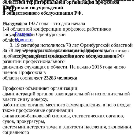
областной территориальной организации профсоюза
РФ
работников госучреждений
и общественного обслуживания РФ.
19 сентября 1937 года – это дата начала
Вы здесь:
1-й областной конференции профсоюза работников
Главная
госучреждений Оренбургской
Новости
области.
19 сентября исполнлось 78 лет Оренбургской областной
За 78 лет Оренбургской организацией Профсоюза
территориальной организации профсоюза работников
пройден большой исторический путь в становлении и
госучреждений и общественного обслуживания РФ
развитии профессионального
движения служащих в области. На начало 2015 года число
членов Профсоюза в
области составляет
23283 человека
.
Профсоюз объединяет организации
администраций органов законодательной и исполнительной
власти снизу доверху,
работников органов местного самоуправления, в него входят
также профсоюзные организации
финансово-банковской системы, статистических органов,
судов, прокуратуры,
систем министерств труда и занятости населения, экономики,
социального