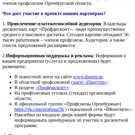
членов профсоюзов Оренбургской области.
Что дает участие в проекте нашим партнерам?
1.
Привлечение платежеспособной аудитории
.
Владельцы
дисконтных карт «Профдисконт»– люди преимущественно
среднего и высокого достатка. Сегодня картами обладают
56
тысяч работников – членов профсоюза.
Аудитория, а также
список предложений расширяются.
2.
Информационная поддержка и реклама
. Информация о
вашем предприятии (услугах и предложениях) будет
размещена:
В новостной ленте на сайте
www.fporen.ru
;
В областной профсоюзной
газете «Простор»
;
В разделе
«Профдисконт»
;
На профсоюзных уголках (стендах) организаций
области;
В официальной группе «Профсоюзы Оренбуржья»(
https://vk.com/profsouz56
) социальной сети «ВКонтакте»;
Наклейки на входную дверь вашей фирмы будут
информировать оренбуржцев об участии в дисконтной
программе.