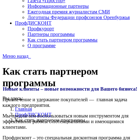
Газета «Простор»
Информационные партнеры
Ежегодная премия журналистам СМИ
Логотипы Федерации профсоюзов Оренбуржья
ПрофДИСКОНТ
Профкурорт
Партнеры программы
Как стать партнером программы
О программе
Меню
назад
Как стать партнером
программы
Новые клиенты – новые возможности для Вашего бизнеса!
Вы здесь:
Привлечение и удержание покупателей — главная задача
каждого предприятия.
Главная
ПрофДИСКОНТ
Мы предлагаем воспользоваться новым инструментом для
Как стать партнером программы
эффективной работы с потенциальными и имеющимися
клиентами.
Профдисконт – это специальная дисконтная программа для