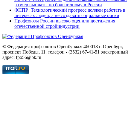
размер выплаты по больничному в России
ФНПР: Технологический прогресс должен работать в
интересах людей, а не создавать социальные риски
Профсоюзы России высоко оценили достижения
отечественной стройиндустрии
© Федерация профсоюзов Оренбуржья 460018 г. Оренбург,
проспект Победы, 11, телефон - (3532) 67-41-51 электронный
адрес: fpo56@bk.ru