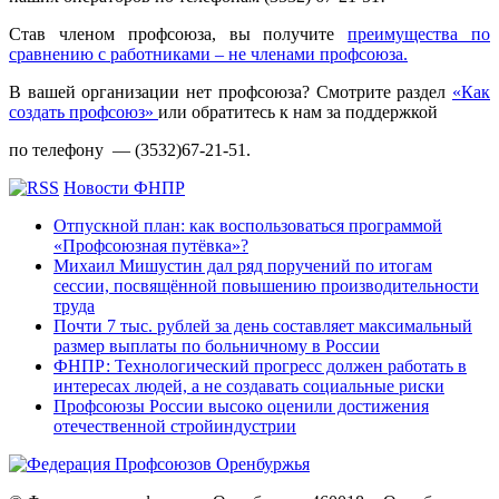
Став членом профсоюза, вы получите
преимущества по
сравнению с работниками – не членами профсоюза.
В вашей организации нет профсоюза? Смотрите раздел
«Как
создать профсоюз»
или обратитесь к нам за поддержкой
по телефону — (3532)67-21-51.
Новости ФНПР
Отпускной план: как воспользоваться программой
«Профсоюзная путёвка»?
Михаил Мишустин дал ряд поручений по итогам
сессии, посвящённой повышению производительности
труда
Почти 7 тыс. рублей за день составляет максимальный
размер выплаты по больничному в России
ФНПР: Технологический прогресс должен работать в
интересах людей, а не создавать социальные риски
Профсоюзы России высоко оценили достижения
отечественной стройиндустрии