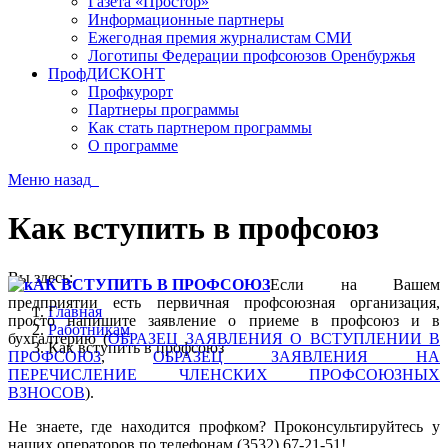
Газета «Простор»
Информационные партнеры
Ежегодная премия журналистам СМИ
Логотипы Федерации профсоюзов Оренбуржья
ПрофДИСКОНТ
Профкурорт
Партнеры программы
Как стать партнером программы
О программе
Меню
назад
Как вступить в профсоюз
Вы здесь:
Если на Вашем
предприятии есть первичная профсоюзная организация,
Главная
просто напишите заявление о приеме в профсоюз и в
Работникам
бухгалтерию (
ОБРАЗЕЦ ЗАЯВЛЕНИЯ О ВСТУПЛЕНИИ В
Как вступить в профсоюз
ПРОФСОЮЗ
,
ОБРАЗЕЦ ЗАЯВЛЕНИЯ НА
ПЕРЕЧИСЛЕНИЕ ЧЛЕНСКИХ ПРОФСОЮЗНЫХ
ВЗНОСОВ
).
Не знаете, где находится профком? Проконсультируйт
есь у
наших операторов по телефонам (3532) 67-21-51!