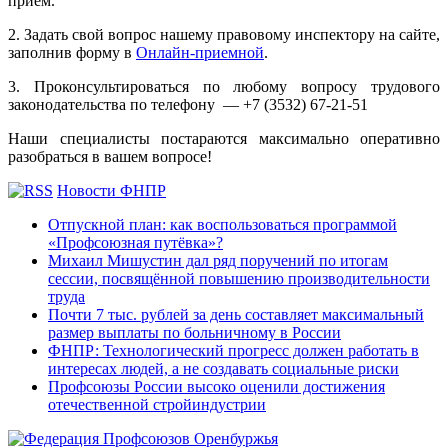
прием.
2. Задать свой вопрос нашему правовому инспектору на сайте,
заполнив форму в
Онлайн-приемной
.
3. Проконсультироваться по любому вопросу трудового
законодательства по телефону —
+7 (3532) 67-21-51
Наши специалисты постараются максимально оперативно
разобраться в вашем вопросе!
Новости ФНПР
Отпускной план: как воспользоваться программой
«Профсоюзная путёвка»?
Михаил Мишустин дал ряд поручений по итогам
сессии, посвящённой повышению производительности
труда
Почти 7 тыс. рублей за день составляет максимальный
размер выплаты по больничному в России
ФНПР: Технологический прогресс должен работать в
интересах людей, а не создавать социальные риски
Профсоюзы России высоко оценили достижения
отечественной стройиндустрии