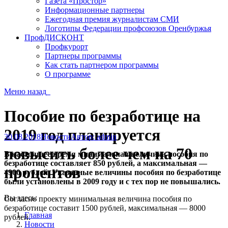
Газета «Простор»
Информационные партнеры
Ежегодная премия журналистам СМИ
Логотипы Федерации профсоюзов Оренбуржья
ПрофДИСКОНТ
Профкурорт
Партнеры программы
Как стать партнером программы
О программе
Меню
назад
Пособие по безработице на
2019 год планируется
30.08.2018
Новости
Автор:
admin
повысить более чем на 70
В настоящее время минимальная величина пособия по
безработице составляет 850 рублей, а максимальная —
процентов
4900 рублей. Указанные величины пособия по безработице
были установлены в 2009 году и с тех пор не повышались.
Вы здесь:
Согласно проекту минимальная величина пособия по
безработице составит 1500 рублей, максимальная — 8000
Главная
рублей.
Новости