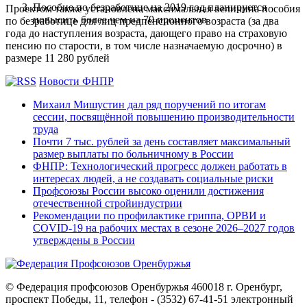
Пособие по безработице на 2019 год планируется
Проектом также установлена максимальная величина пособия
повысить более чем на 70 процентов
по безработице для лиц предпенсионного возраста (за два
года до наступления возраста, дающего право на страховую
пенсию по старости, в том числе назначаемую досрочно) в
размере 11 280 рублей
Новости ФНПР
Михаил Мишустин дал ряд поручений по итогам
сессии, посвящённой повышению производительности
труда
Почти 7 тыс. рублей за день составляет максимальный
размер выплаты по больничному в России
ФНПР: Технологический прогресс должен работать в
интересах людей, а не создавать социальные риски
Профсоюзы России высоко оценили достижения
отечественной стройиндустрии
Рекомендации по профилактике гриппа, ОРВИ и
COVID-19 на рабочих местах в сезоне 2026–2027 годов
утверждены в России
© Федерация профсоюзов Оренбуржья 460018 г. Оренбург,
проспект Победы, 11, телефон - (3532) 67-41-51 электронный